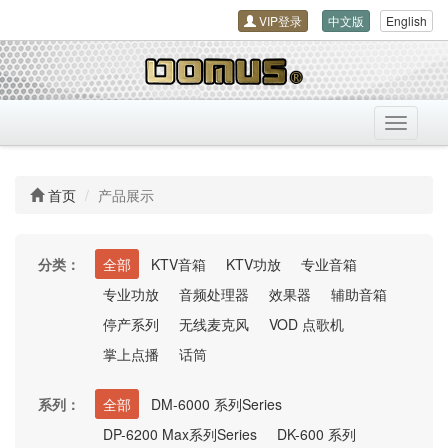
VIP登录
中文版
English
导
航
开
关
首页
产品展示
分类：
全部
KTV音箱
KTV功放
专业音箱
专业功放
音频处理器
效果器
辅助音箱
停产系列
无线麦克风
VOD 点歌机
掌上点播
话筒
系列：
全部
DM-6000 系列Series
DP-6200 Max系列Series
DK-600 系列