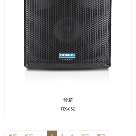
音箱
RX-652
首页
前页
1
2
3
4
后页
尾页