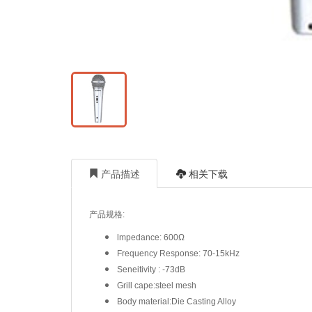
产品描述
相关下载
产品规格:
lmpedance: 600Ω
Frequency Response: 70-15kHz
Seneitivity : -73dB
Grill cape:steel mesh
Body material:Die Casting Alloy