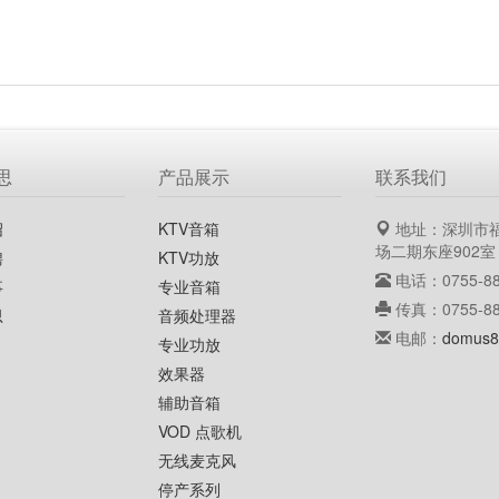
思
产品展示
联系我们
绍
KTV音箱
地址：深圳市
场二期东座902室
聘
KTV功放
电话：0755-88
事
专业音箱
传真：0755-88
思
音频处理器
电邮：
domus8
专业功放
效果器
辅助音箱
VOD 点歌机
无线麦克风
停产系列