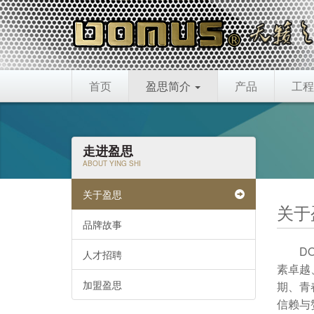
首页
盈思简介
产品
工程
走进盈思
ABOUT YING SHI
关于盈思
关于
品牌故事
D
人才招聘
素卓越
加盟盈思
期、青
信赖与