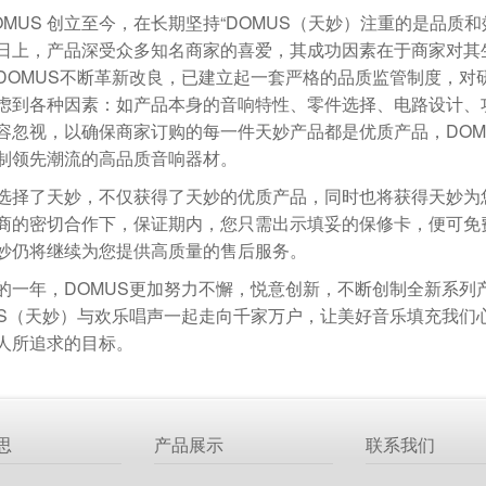
OMUS 创立至今，在长期坚持“DOMUS（天妙）注重的是品质
日上，产品深受众多知名商家的喜爱，其成功因素在于商家对其
DOMUS不断革新改良，已建立起一套严格的品质监管制度，对
虑到各种因素：如产品本身的音响特性、零件选择、电路设计、
容忽视，以确保商家订购的每一件天妙产品都是优质产品，DOM
制领先潮流的高品质音响器材。
选择了天妙，不仅获得了天妙的优质产品，同时也将获得天妙为
商的密切合作下，保证期内，您只需出示填妥的保修卡，便可免
妙仍将继续为您提供高质量的售后服务。
的一年，DOMUS更加努力不懈，悦意创新，不断创制全新系列
US（天妙）与欢乐唱声一起走向千家万户，让美好音乐填充我们
人所追求的目标。
思
产品展示
联系我们