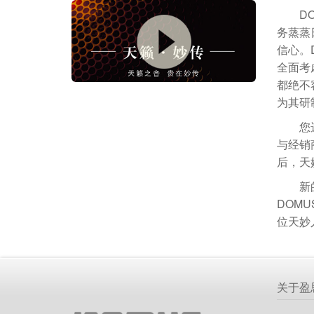
D
务蒸蒸
信心。
全面考
都绝不
为其研
您
与经销
后，天
新
DOM
位天妙
关于盈