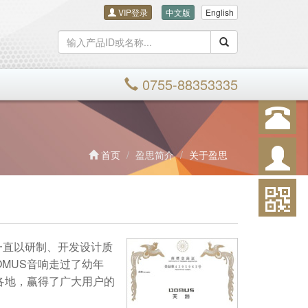
VIP登录
中文版
English
搜索
0755-88353335
首页
盈思简介
关于盈思
妙）一直以研制、开发设计质
MUS音响走过了幼年
各地，赢得了广大用户的