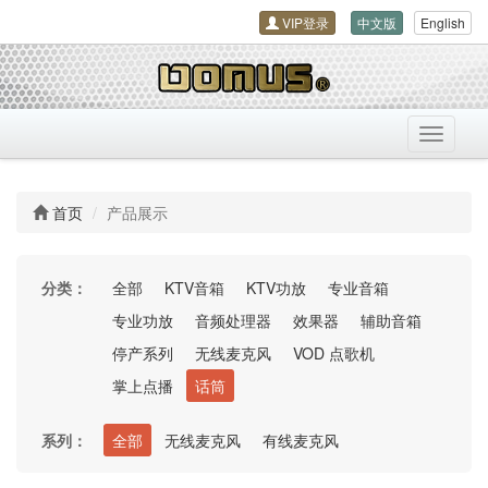
VIP登录
中文版
English
导
航
开
关
首页
产品展示
分类：
全部
KTV音箱
KTV功放
专业音箱
专业功放
音频处理器
效果器
辅助音箱
停产系列
无线麦克风
VOD 点歌机
掌上点播
话筒
系列：
全部
无线麦克风
有线麦克风