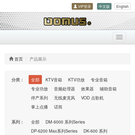
VIP登录
中文版
English
导
航
开
关
首页
产品展示
分类：
全部
KTV音箱
KTV功放
专业音箱
专业功放
音频处理器
效果器
辅助音箱
停产系列
无线麦克风
VOD 点歌机
掌上点播
话筒
系列：
全部
DM-6000 系列Series
DP-6200 Max系列Series
DK-600 系列