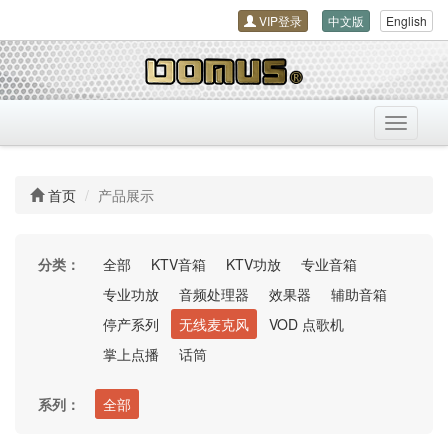
VIP登录
中文版
English
导
航
开
关
首页
产品展示
分类：
全部
KTV音箱
KTV功放
专业音箱
专业功放
音频处理器
效果器
辅助音箱
停产系列
无线麦克风
VOD 点歌机
掌上点播
话筒
系列：
全部