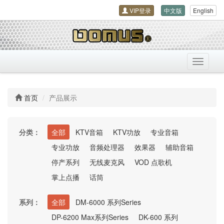
VIP登录
中文版
English
导
航
开
关
首页
产品展示
分类：
全部
KTV音箱
KTV功放
专业音箱
专业功放
音频处理器
效果器
辅助音箱
停产系列
无线麦克风
VOD 点歌机
掌上点播
话筒
系列：
全部
DM-6000 系列Series
DP-6200 Max系列Series
DK-600 系列