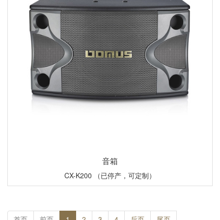
音箱
CX-K200 （已停产，可定制）
首页
前页
1
2
3
4
后页
尾页