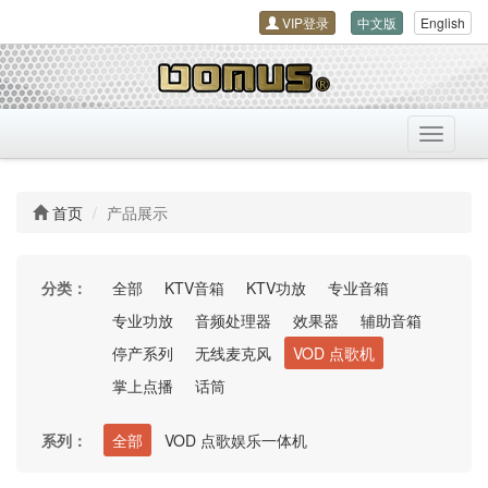
VIP登录
中文版
English
导
航
开
关
首页
产品展示
分类：
全部
KTV音箱
KTV功放
专业音箱
专业功放
音频处理器
效果器
辅助音箱
停产系列
无线麦克风
VOD 点歌机
掌上点播
话筒
系列：
全部
VOD 点歌娱乐一体机