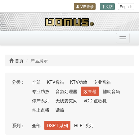
VIP登录
中文版
English
导
航
开
关
首页
产品展示
分类：
全部
KTV音箱
KTV功放
专业音箱
专业功放
音频处理器
效果器
辅助音箱
停产系列
无线麦克风
VOD 点歌机
掌上点播
话筒
系列：
全部
DSP-T系列
Hi-Fi 系列