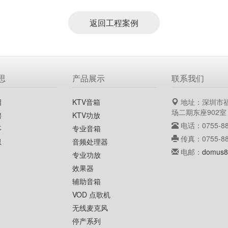
返回工程案例
思
产品展示
联系我们
绍
KTV音箱
地址：深圳市
场二期东座902室
聘
KTV功放
电话：0755-88
事
专业音箱
传真：0755-88
思
音频处理器
电邮：
domus8
专业功放
效果器
辅助音箱
VOD 点歌机
无线麦克风
停产系列