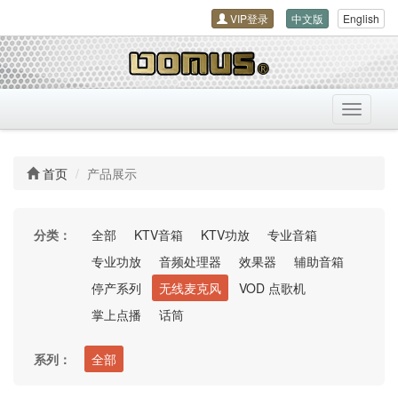
VIP登录
中文版
English
导
航
开
关
首页
产品展示
分类：
全部
KTV音箱
KTV功放
专业音箱
专业功放
音频处理器
效果器
辅助音箱
停产系列
无线麦克风
VOD 点歌机
掌上点播
话筒
系列：
全部