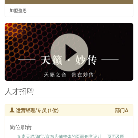
加盟盈思
人才招聘
运营经理/专员 (1位)
部门A
岗位职责
负责天猫/淘宝/京东店铺整体的页面创意设计 ，页面及图