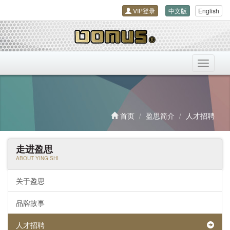
VIP登录
中文版
English
导
航
开
关
首页
盈思简介
人才招聘
走进盈思
ABOUT YING SHI
关于盈思
品牌故事
人才招聘