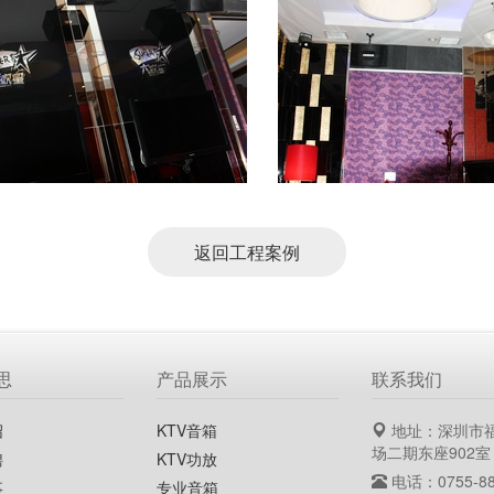
返回工程案例
思
产品展示
联系我们
绍
KTV音箱
地址：深圳市
场二期东座902室
聘
KTV功放
电话：0755-88
事
专业音箱