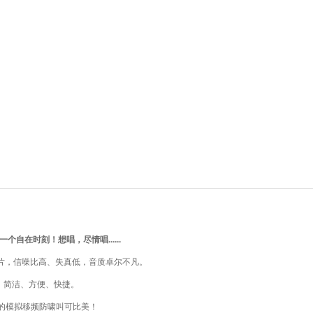
自在时刻！想唱，尽情唱......
制芯片，信噪比高、失真低，音质卓尔不凡。
、简洁、方便、快捷。
的模拟移频防啸叫可比美！