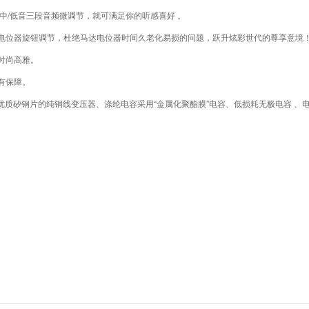
中/低音三段音频微调节，就可满足你的听感喜好 。
电位器旋钮调节，杜绝马达电位器时间久老化易损的问
题，跃升炫彩世代的尊享意境
时尚高雅。
有保障。
优质矽钢片的纯铜线变压器、涤纶电容采用“金属化聚酯膜”电容、低损耗无极电容 、