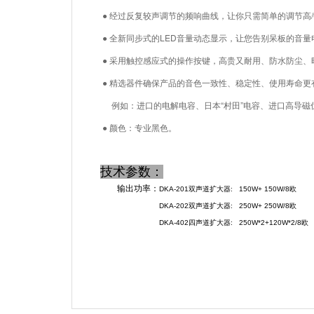
● 经过反复较声调节的频响曲线，让你只需简单的调节高/
● 全新同步式的LED音量动态显示，让您告别呆板的音量
● 采用触控感应式的操作按键，高贵又耐用、防水防尘、
● 精选器件确保产品的音色一致性、稳定性、使用寿命更
例如：进口的电解电容、日本“村田”电容、进口高导磁
● 颜色：专业黑色。
技术参数
：
输出功率：
DKA-201双声道扩大器: 150W+ 150W/8欧
DKA-202双声道扩大器: 250W+ 250W/8欧
DKA-402
四声道扩大器: 250W*2+120W*2/8欧