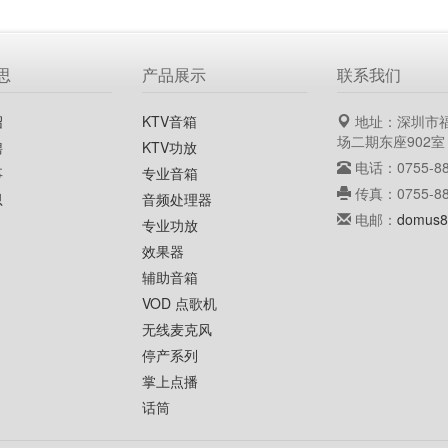
思
产品展示
联系我们
绍
KTV音箱
地址：深圳市
场二期东座902室
聘
KTV功放
电话：0755-88
事
专业音箱
传真：0755-88
思
音频处理器
电邮：
domus8
专业功放
效果器
辅助音箱
VOD 点歌机
无线麦克风
停产系列
掌上点播
话筒