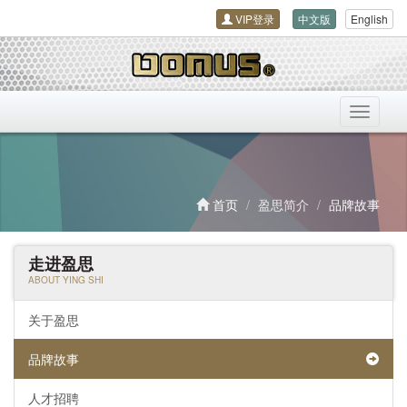
VIP登录
中文版
English
导
航
开
关
首页
盈思简介
品牌故事
走进盈思
ABOUT YING SHI
关于盈思
品牌故事
人才招聘