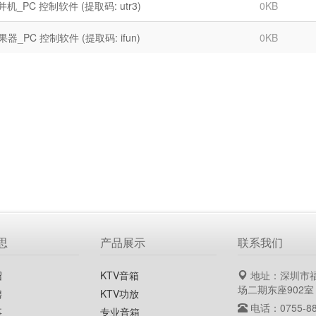
并机_PC 控制软件 (提取码: utr3)
0KB
果器_PC 控制软件 (提取码: ifun)
0KB
思
产品展示
联系我们
绍
KTV音箱
地址：深圳市
场二期东座902室
聘
KTV功放
电话：0755-88
事
专业音箱