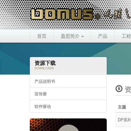
首页
盈思简介
产品
工程
资源下载
DOWNLOADS
产品说明书
资
宣传册
软件驱动
主题
DP系