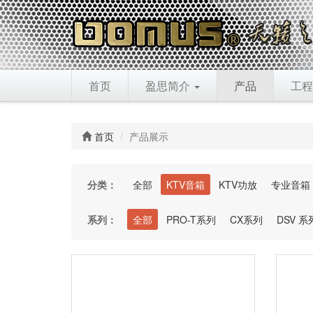
首页
盈思简介
产品
工程
首页
产品展示
分类：
全部
KTV音箱
KTV功放
专业音箱
系列：
全部
PRO-T系列
CX系列
DSV 系