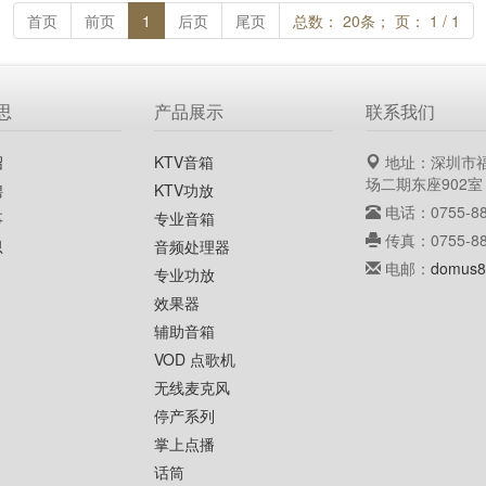
首页
前页
1
后页
尾页
总数： 20条； 页： 1 / 1
思
产品展示
联系我们
绍
KTV音箱
地址：深圳市
场二期东座902室
聘
KTV功放
电话：0755-88
事
专业音箱
传真：0755-88
思
音频处理器
电邮：
domus8
专业功放
效果器
辅助音箱
VOD 点歌机
无线麦克风
停产系列
掌上点播
话筒