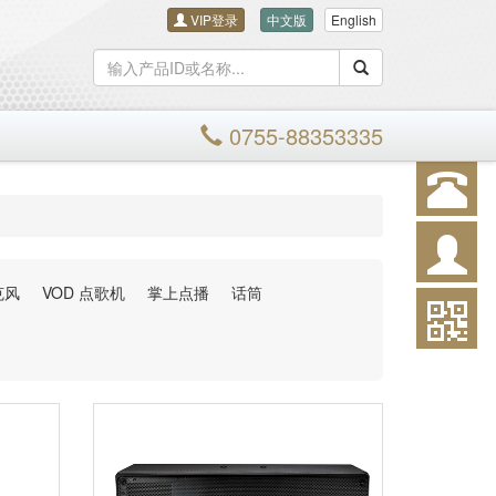
VIP登录
中文版
English
搜索
0755-88353335
克风
VOD 点歌机
掌上点播
话筒