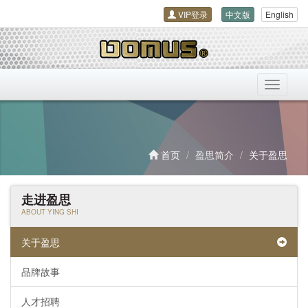
VIP登录
中文版
English
导
航
开
关
首页
盈思简介
关于盈思
走进盈思
ABOUT YING SHI
关于盈思
品牌故事
人才招聘