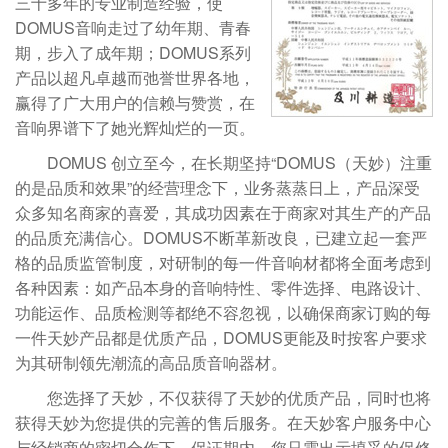
三十多年的专业制造经验，使
DOMUS音响走过了幼年期、青春
期，步入了成年期；DOMUS系列
产品以超凡卓越而弛誉世界各地，
赢得了广大用户的信赖与赞赏，在
音响界谱下了她光辉灿烂的一页。
DOMUS 创立至今，在长期坚持“DOMUS（天妙）注重
的是品质和效果”的经营理念下，业务蒸蒸日上，产品深受
众多知名商家的喜爱，其成功因素在于商家对其生产的产品
的品质充满信心。DOMUS不断革新改良，已建立起一套严
格的品质监管制度，对研制的每一件音响材都将全面考虑到
各种因素：如产品本身的音响特性、零件选择、电路设计、
功能运作、品质检测等都绝不容忽视，以确保商家订购的每
一件天妙产品都是优质产品，DOMUS更能及时按客户要求
为其研制领先潮流的高品质音响器材。
您选择了天妙，不仅获得了天妙的优质产品，同时也将
获得天妙为您提供的完善的售后服务。在天妙客户服务中心
与经销商的密切合作下，保证期内，您只需出示填妥的保修