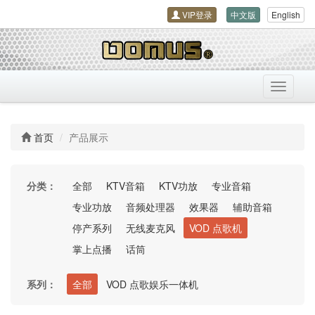
VIP登录
中文版
English
导
航
开
关
首页
产品展示
分类：
全部
KTV音箱
KTV功放
专业音箱
专业功放
音频处理器
效果器
辅助音箱
停产系列
无线麦克风
VOD 点歌机
掌上点播
话筒
系列：
全部
VOD 点歌娱乐一体机