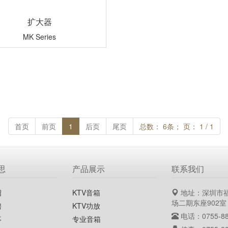
扩大器
MK Series
首页
前页
1
后页
尾页
总数： 6条； 页： 1 / 1
思
产品展示
联系我们
绍
KTV音箱
地址：深圳市
场二期东座902室
聘
KTV功放
电话：0755-88
事
专业音箱