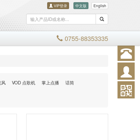
VIP登录
中文版
English
搜索
0755-88353335
克风
VOD 点歌机
掌上点播
话筒