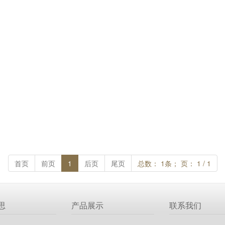
首页
前页
1
后页
尾页
总数： 1条； 页： 1 / 1
思
产品展示
联系我们