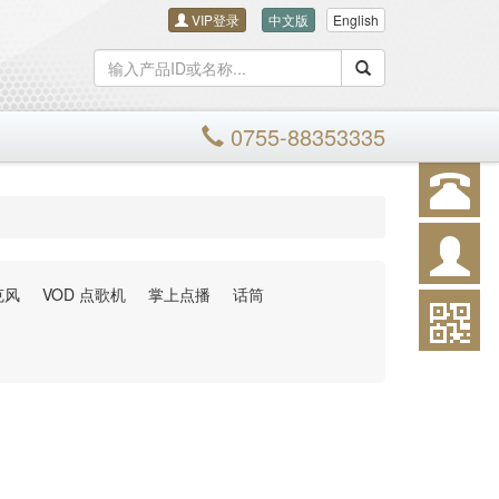
VIP登录
中文版
English
搜索
0755-88353335
克风
VOD 点歌机
掌上点播
话筒