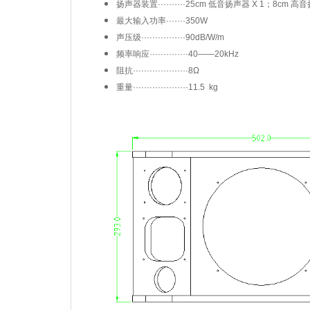
扬声器装置··········25cm 低音扬声器 X 1；8cm 高
最大输入功率·······350W
声压级················90dB/W/m
频率响应··············40——20kHz
阻抗····················8Ω
重量····················11.5 kg