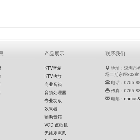
思
产品展示
联系我们
绍
KTV音箱
地址：深圳市
场二期东座902室
聘
KTV功放
电话：0755-88
事
专业音箱
传真：0755-88
思
音频处理器
电邮：
domus8
专业功放
效果器
辅助音箱
VOD 点歌机
无线麦克风