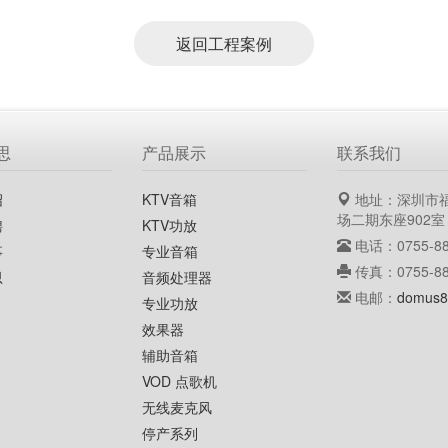
返回工程案例
思
产品展示
联系我们
绍
KTV音箱
地址：深圳市
场二期东座902室
聘
KTV功放
电话：0755-88
事
专业音箱
传真：0755-88
思
音频处理器
电邮：
domus8
专业功放
效果器
辅助音箱
VOD 点歌机
无线麦克风
停产系列