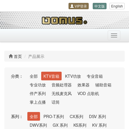
VIP登录
中文版
English
导
航
开
关
首页
产品展示
分类：
全部
KTV音箱
KTV功放
专业音箱
专业功放
音频处理器
效果器
辅助音箱
停产系列
无线麦克风
VOD 点歌机
掌上点播
话筒
系列：
全部
PRO-T系列
CX系列
DSV 系列
DWV系列
GX 系列
KS系列
KV 系列