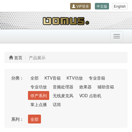
VIP登录
中文版
English
导
航
开
关
首页
产品展示
分类：
全部
KTV音箱
KTV功放
专业音箱
专业功放
音频处理器
效果器
辅助音箱
停产系列
无线麦克风
VOD 点歌机
掌上点播
话筒
系列：
全部