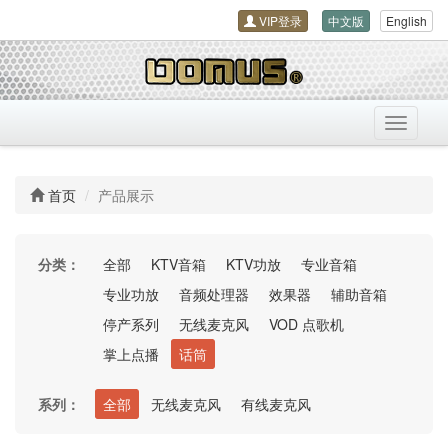
VIP登录
中文版
English
导
航
开
关
首页
产品展示
分类：
全部
KTV音箱
KTV功放
专业音箱
专业功放
音频处理器
效果器
辅助音箱
停产系列
无线麦克风
VOD 点歌机
掌上点播
话筒
系列：
全部
无线麦克风
有线麦克风