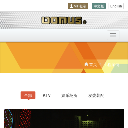
VIP登录
中文版
English
导
航
开
关
首页
工程案例
全部
KTV
娱乐场所
发烧装配