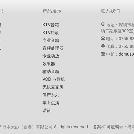
思
产品展示
联系我们
绍
KTV音箱
地址：深圳市
场二期东座902室
聘
KTV功放
电话：0755-88
事
专业音箱
传真：0755-88
思
音频处理器
电邮：
domus8
专业功放
效果器
辅助音箱
VOD 点歌机
无线麦克风
停产系列
掌上点播
话筒
12
日本天妙（香港）有限公司
All rights reserved. | 备案/许可证编号：
粤I