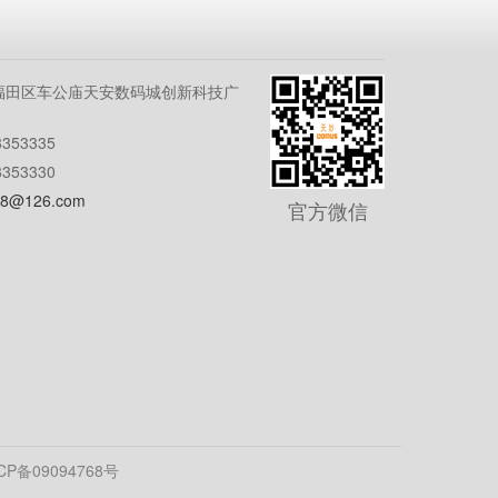
福田区车公庙天安数码城创新科技广
353335
353330
8@126.com
官方微信
CP备09094768号