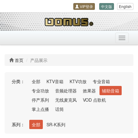
VIP登录
中文版
English
导
航
开
关
首页
产品展示
分类：
全部
KTV音箱
KTV功放
专业音箱
专业功放
音频处理器
效果器
辅助音箱
停产系列
无线麦克风
VOD 点歌机
掌上点播
话筒
系列：
全部
SR-K系列