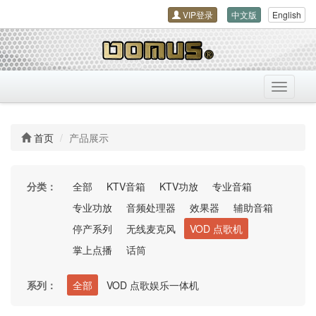
VIP登录
中文版
English
导
航
开
关
首页
产品展示
分类：
全部
KTV音箱
KTV功放
专业音箱
专业功放
音频处理器
效果器
辅助音箱
停产系列
无线麦克风
VOD 点歌机
掌上点播
话筒
系列：
全部
VOD 点歌娱乐一体机