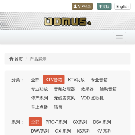
VIP登录
中文版
English
导
航
开
关
首页
产品展示
分类：
全部
KTV音箱
KTV功放
专业音箱
专业功放
音频处理器
效果器
辅助音箱
停产系列
无线麦克风
VOD 点歌机
掌上点播
话筒
系列：
全部
PRO-T系列
CX系列
DSV 系列
DWV系列
GX 系列
KS系列
KV 系列