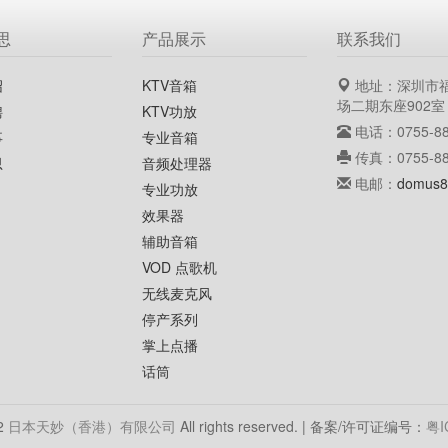
思
产品展示
联系我们
绍
KTV音箱
地址：深圳市
场二期东座902室
聘
KTV功放
电话：0755-88
事
专业音箱
传真：0755-88
思
音频处理器
电邮：
domus8
专业功放
效果器
辅助音箱
VOD 点歌机
无线麦克风
停产系列
掌上点播
话筒
12
日本天妙（香港）有限公司
All rights reserved. | 备案/许可证编号：
粤I