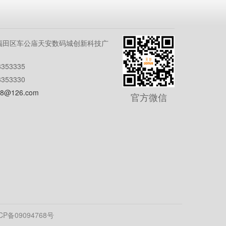
福田区车公庙天安数码城创新科技广
353335
353330
8@126.com
官方微信
CP备09094768号