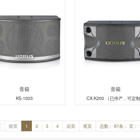
音箱
音箱
KS-1003
CX-K200 （已停产，可定
页
前页
1
2
3
4
后页
尾页
总数： 87条； 页： 1 