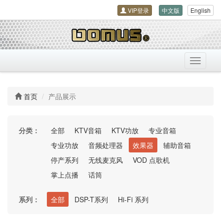
VIP登录
中文版
English
导
航
开
关
首页
产品展示
分类：
全部
KTV音箱
KTV功放
专业音箱
专业功放
音频处理器
效果器
辅助音箱
停产系列
无线麦克风
VOD 点歌机
掌上点播
话筒
系列：
全部
DSP-T系列
Hi-Fi 系列