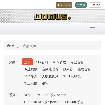
VIP登录
中文版
English
导
航
开
关
首页
产品展示
分类：
全部
KTV音箱
KTV功放
专业音箱
专业功放
音频处理器
效果器
辅助音箱
停产系列
无线麦克风
VOD 点歌机
掌上点播
话筒
系列：
全部
DM-6000 系列Series
DP-6200 Max系列Series
DK-600 系列