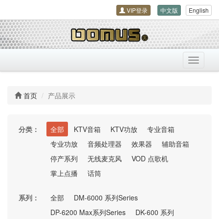
VIP登录
中文版
English
导
航
开
关
首页
产品展示
分类：
全部
KTV音箱
KTV功放
专业音箱
专业功放
音频处理器
效果器
辅助音箱
停产系列
无线麦克风
VOD 点歌机
掌上点播
话筒
系列：
全部
DM-6000 系列Series
DP-6200 Max系列Series
DK-600 系列